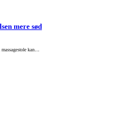
elsen mere sød
en massagestole kan…